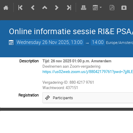
Online informatie sessie RI&E PSA
Wednesday 26 Nov 2025, 13:00
→
14:00
Europe/Amste
Description
Tijd: 26 nov 2025 01:00 p.m. Amsterdam
Deelnemen aan Zoom-vergadering
https://us02web.zoom.us/j/88042179761?pwd=7jj
Vergadering-ID: 880 4217 9761
Wachtwoord: 437151
Registration
Participants