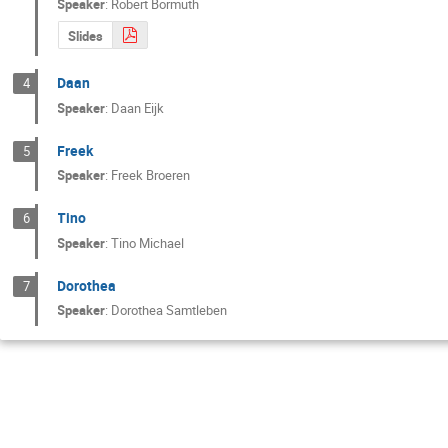
Speaker
:
Robert Bormuth
Slides
Daan
4
Speaker
:
Daan Eijk
Freek
5
Speaker
:
Freek Broeren
Tino
6
Speaker
:
Tino Michael
Dorothea
7
Speaker
:
Dorothea Samtleben