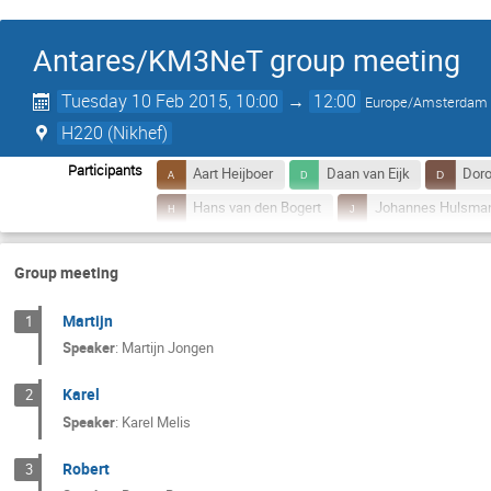
Antares/KM3NeT group meeting
Tuesday 10 Feb 2015, 10:00
→
12:00
Europe/Amsterdam
H220 (Nikhef)
Participants
Aart Heijboer
Daan van Eijk
Doro
Hans van den Bogert
Johannes Hulsma
Martijn Jongen
Mieke Bouwhuis
Group meeting
Martijn
1
Speaker
:
Martijn Jongen
Karel
2
Speaker
:
Karel Melis
Robert
3